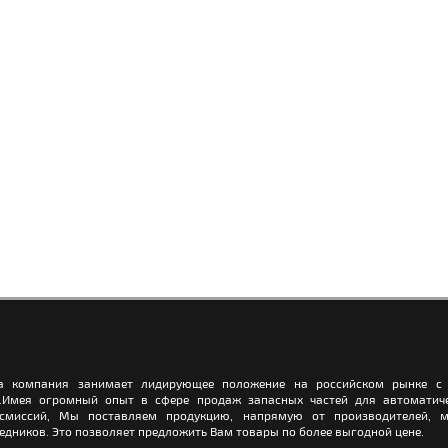
а компания занимает лидирующее положение на российском рынке с 
.Имея огромный опыт в сфере продаж запасных частей для автоматич
нсмиссий, Мы поставляем продукцию, напрямую от производителей, м
едников. Это позволяет предложить Вам товары по более выгодной цене.