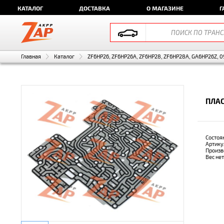
КАТАЛОГ
ДОСТАВКА
О МАГАЗИНЕ
Г
Главная
Каталог
ZF6HP26, ZF6HP26A, ZF6HP28, ZF6HP28A, GA6HP26Z, 0
ПЛАС
Состоя
Артику
Произв
Вес не