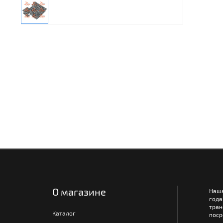
О магазине
Наш
года
тра
Каталог
поср