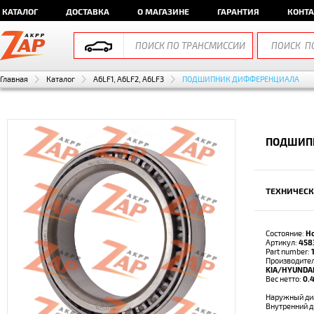
КАТАЛОГ
ДОСТАВКА
О МАГАЗИНЕ
ГАРАНТИЯ
КОНТ
Главная
Каталог
A6LF1, A6LF2, A6LF3
ПОДШИПНИК ДИФФЕРЕНЦИАЛА
ПОДШИПН
ТЕХНИЧЕСК
Состояние:
Н
Артикул:
458
Part number:
Производител
KIA/HYUNDA
Вес нетто:
0.4
Наружный ди
Внутренний 