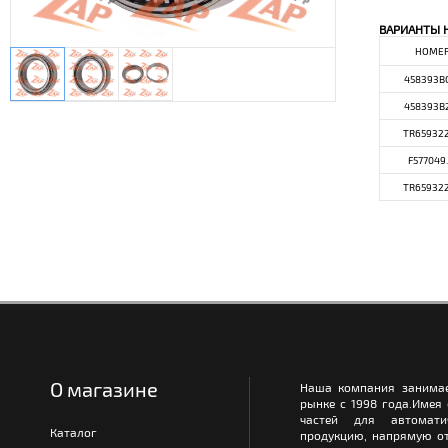
ВАРИАНТЫ 
НОМЕ
458393B
458393B
TR65932
F577049.
TR65932
О магазине
Наша компания занимае
рынке с 1998 года.Имея
частей для автомати
Каталог
продукцию, напрямую от