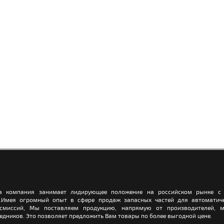
а компания занимает лидирующее положение на российском рынке с 
.Имея огромный опыт в сфере продаж запасных частей для автоматич
нсмиссий, Мы поставляем продукцию, напрямую от производителей, м
едников. Это позволяет предложить Вам товары по более выгодной цене.