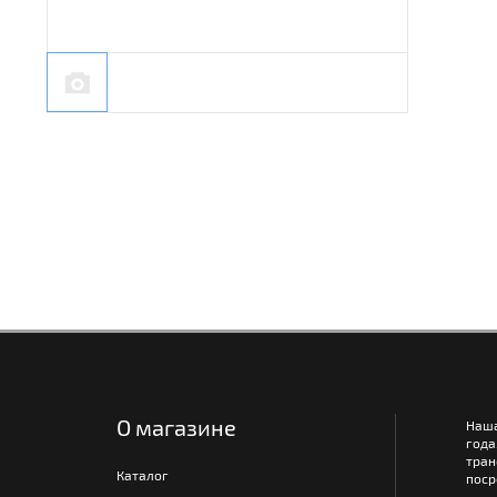
О магазине
Наш
года
тра
Каталог
поср