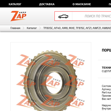
КАТАЛОГ
ДОСТАВКА
О МАГАЗИНЕ
Г
Главная
Каталог
TF80SC, AF40, AM6, MXE, TF81SC, AF21, AWF21, AW6A
ПОРШ
ТЕХНИ
СЦЕПЛ
Состоя
Артику
Part n
Произв
Вес не
Наружн
Внутре