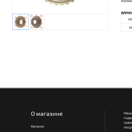
Коллич
ВАРИА
Н
6
О магазине
Наш
года
тра
Каталог
поср