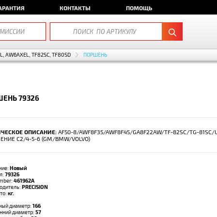
АРАНТИЯ
КОНТАКТЫ
ПОМОЩЬ
EL, AW6AXEL, TF82SC, TF80SD
ПОРШЕНЬ
ЕНЬ 79326
ЧЕСКОЕ ОПИСАНИЕ:
AF50-8/AWF8F35/AWF8F45/GA8F22AW/TF-82SC/TG-81SC/
ЕНИЕ C2/4-5-6 (GM/BMW/VOLVO)
ние:
Новый
л:
79326
umber:
461962A
одитель:
PRECISION
тто:
кг.
ый диаметр:
166
нний диаметр:
57