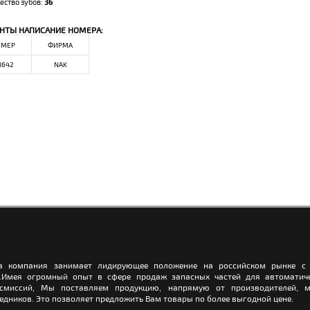
ество зубов:
36
НТЫ НАПИСАНИЕ НОМЕРА:
ОМЕР
ФИРМА
8642
NAK
а компания занимает лидирующее положение на российском рынке с 
.Имея огромный опыт в сфере продаж запасных частей для автоматич
нсмиссий, Мы поставляем продукцию, напрямую от производителей, м
едников. Это позволяет предложить Вам товары по более выгодной цене.