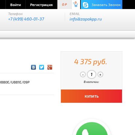
0
Войти
Регистрация
Заказать Звонок
0 P
Телефон
EMAIL
+7 (499) 460-01-37
info@zapakpp.ru
4 375 руб.
U880E/U881E/09P
В наличии:
КУПИТЬ