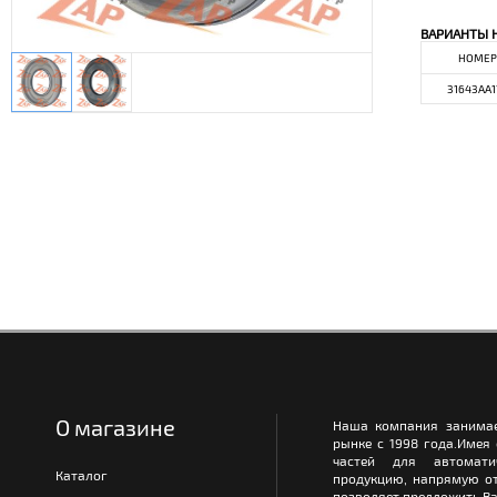
ВАРИАНТЫ 
НОМЕР
31643AA1
О магазине
Наша компания занимае
рынке с 1998 года.Имея
частей для автомати
Каталог
продукцию, напрямую от
позволяет предложить Ва