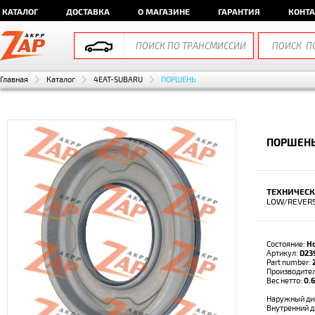
КАТАЛОГ
ДОСТАВКА
О МАГАЗИНЕ
ГАРАНТИЯ
КОНТ
Главная
Каталог
4EAT-SUBARU
ПОРШЕНЬ
ПОРШЕНЬ
ТЕХНИЧЕСК
LOW/REVERS
Состояние:
Н
Артикул:
D23
Part number:
Производите
Вес нетто:
0.6
Наружный ди
Внутренний 