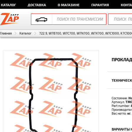
КАТАЛОГ
ДОСТАВКА
О МАГАЗИНЕ
ГАРАНТИЯ
КОНТ
Главная
Каталог
722.9, W7B700, W7C700, W7N700, W7X700, W7C1000, K7C1000
ПРОКЛАД
ТЕХНИЧЕСК
Состояние:
Н
Артикул:
TMO
Part number:
Производите
Вес нетто:
кг.
ВАРИАНТЫ 