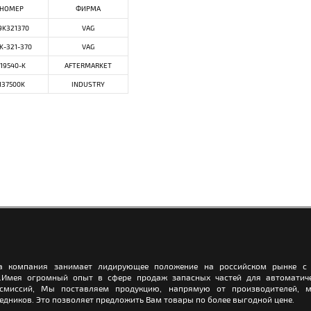
НОМЕР
ФИРМА
9K321370
VAG
K-321-370
VAG
119540-K
AFTERMARKET
137500K
INDUSTRY
а компания занимает лидирующее положение на российском рынке с 
.Имея огромный опыт в сфере продаж запасных частей для автоматич
нсмиссий, Мы поставляем продукцию, напрямую от производителей, м
едников. Это позволяет предложить Вам товары по более выгодной цене.