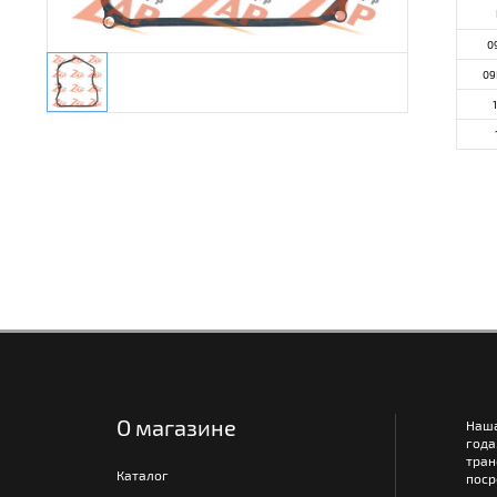
0
09
О магазине
Наш
года
тра
Каталог
поср