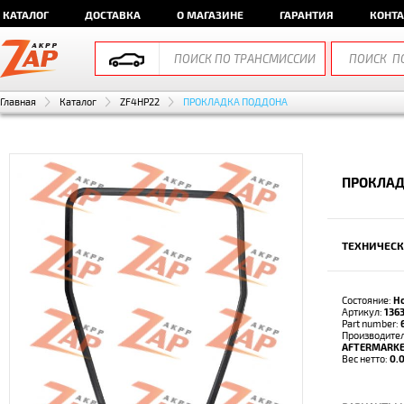
КАТАЛОГ
ДОСТАВКА
О МАГАЗИНЕ
ГАРАНТИЯ
КОНТ
Главная
Каталог
ZF4HP22
ПРОКЛАДКА ПОДДОНА
ПРОКЛАД
ТЕХНИЧЕСК
Состояние:
Н
Артикул:
136
Part number:
Производител
AFTERMARK
Вес нетто:
0.0