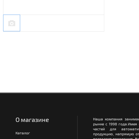
О магазине
Наша компания занимае
рынке с 1998 года.Имея
частей для автомати
Каталог
продукцию, напрямую от
позволяет предложить Ва