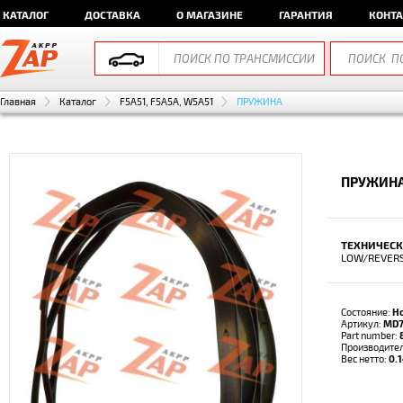
КАТАЛОГ
ДОСТАВКА
О МАГАЗИНЕ
ГАРАНТИЯ
КОНТ
Главная
Каталог
F5A51, F5A5A, W5A51
ПРУЖИНА
ПРУЖИНА
ТЕХНИЧЕСК
LOW/REVER
Состояние:
Н
Артикул:
MD7
Part number:
Производите
Вес нетто:
0.1