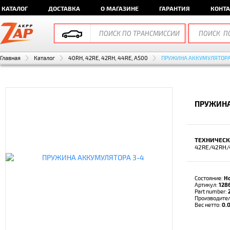
КАТАЛОГ
ДОСТАВКА
О МАГАЗИНЕ
ГАРАНТИЯ
КОНТ
Главная
Каталог
40RH, 42RE, 42RH, 44RE, A500
ПРУЖИНА АККУМУЛЯТОРА
ПРУЖИНА 
ТЕХНИЧЕСК
42RE/42RH/
Состояние:
Н
Артикул:
128
Part number:
Производите
Вес нетто:
0.0