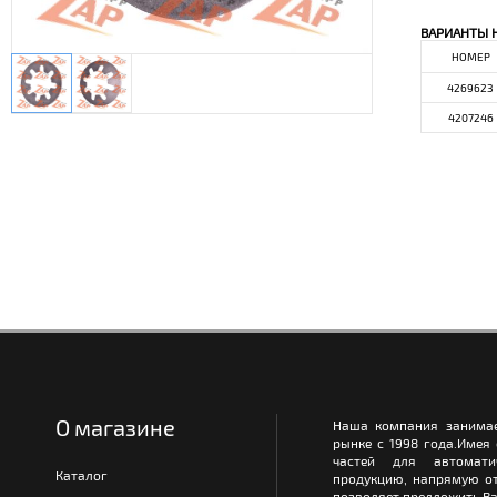
ВАРИАНТЫ 
НОМЕР
4269623
4207246
О магазине
Наша компания занимае
рынке с 1998 года.Имея
частей для автомати
Каталог
продукцию, напрямую от
позволяет предложить Ва