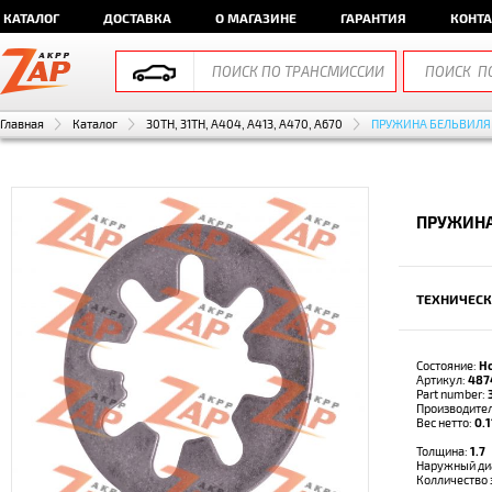
КАТАЛОГ
ДОСТАВКА
О МАГАЗИНЕ
ГАРАНТИЯ
КОНТ
Главная
Каталог
30TH, 31TH, A404, A413, A470, A670
ПРУЖИНА БЕЛЬВИЛЯ
ПРУЖИНА
ТЕХНИЧЕСК
Состояние:
Н
Артикул:
487
Part number:
Производите
Вес нетто:
0.1
Толщина:
1.7
Наружный ди
Колличество 