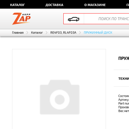
КАТАЛОГ
ДОСТАВКА
О МАГАЗИНЕ
Г
Главная
Каталог
RE4F03, RL4F03A
ПРУЖИННЫЙ ДИСК
ПРУЖ
ТЕХНИ
Состоя
Артику
Part n
Произв
Вес не