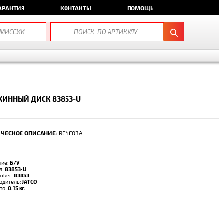
АРАНТИЯ
КОНТАКТЫ
ПОМОЩЬ
ИННЫЙ ДИСК 83853-U
ЧЕСКОЕ ОПИСАНИЕ:
RE4F03A
ние:
Б/У
л:
83853-U
umber:
83853
одитель:
JATCO
тто:
0.15 кг.