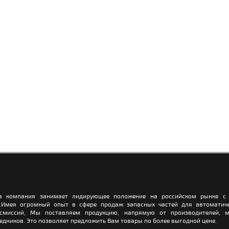
а компания занимает лидирующее положение на российском рынке с 
.Имея огромный опыт в сфере продаж запасных частей для автоматич
нсмиссий, Мы поставляем продукцию, напрямую от производителей, м
едников. Это позволяет предложить Вам товары по более выгодной цене.