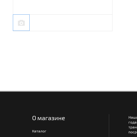
О магазине
Наш
года
тра
Каталог
поср