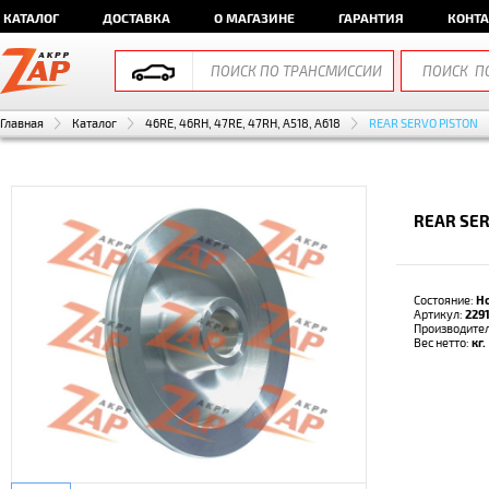
КАТАЛОГ
ДОСТАВКА
О МАГАЗИНЕ
ГАРАНТИЯ
КОНТ
Главная
Каталог
46RE, 46RH, 47RE, 47RH, A518, A618
REAR SERVO PISTON
REAR SER
Состояние:
Н
Артикул:
229
Производите
Вес нетто:
кг.