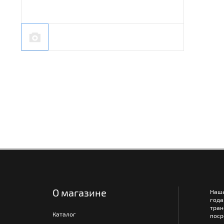
О магазине
Наш
года
тра
Каталог
поср