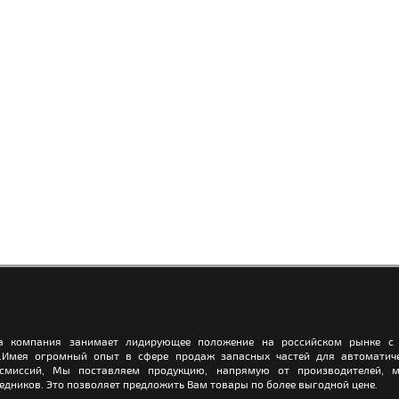
а компания занимает лидирующее положение на российском рынке с 
.Имея огромный опыт в сфере продаж запасных частей для автоматич
нсмиссий, Мы поставляем продукцию, напрямую от производителей, м
едников. Это позволяет предложить Вам товары по более выгодной цене.