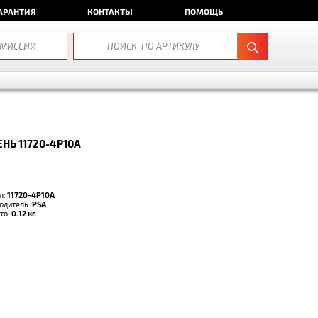
АРАНТИЯ
КОНТАКТЫ
ПОМОЩЬ
НЬ 11720-4P10A
л:
11720-4P10A
одитель:
PSA
тто:
0.12 кг.