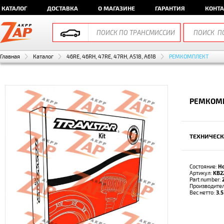
КАТАЛОГ
ДОСТАВКА
О МАГАЗИНЕ
ГАРАНТИЯ
КОНТ
Главная
Каталог
46RE, 46RH, 47RE, 47RH, A518, A618
РЕМКОМПЛЕКТ
РЕМКОМП
ТЕХНИЧЕСК
Состояние:
Н
Артикул:
KB2
Part number:
Производите
Вес нетто:
3.5