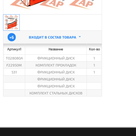
+6
ВХОДИТ В СОСТАВ ТОВАРА
Артикул1
Название
Кол-во
T028080A
ФРИКЦИОННЫЙ ДИСК
1
F22950M
КОМПЛЕКТ ПРОКЛАДОК
1
531
ФРИКЦИОННЫЙ ДИСК
1
ФРИКЦИОННЫЙ ДИСК
ФРИКЦИОННЫЙ ДИСК
КОМПЛЕКТ СТАЛЬНЫХ ДИСКОВ