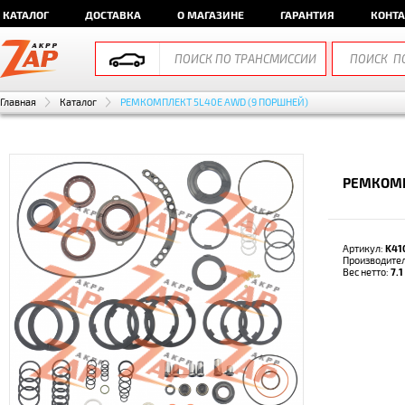
КАТАЛОГ
ДОСТАВКА
О МАГАЗИНЕ
ГАРАНТИЯ
КОНТ
Главная
Каталог
РЕМКОМПЛЕКТ 5L40E AWD (9 ПОРШНЕЙ)
РЕМКОМП
Артикул:
K41
Производите
Вес нетто:
7.1