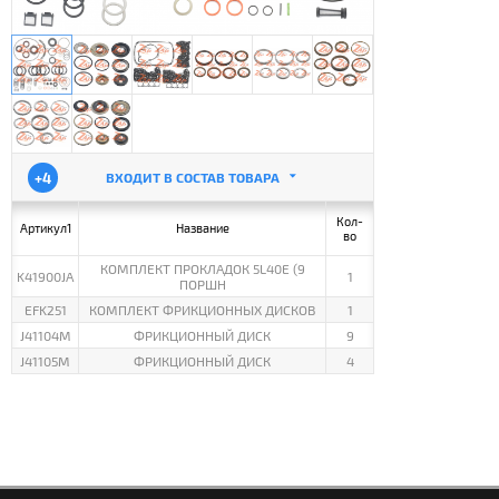
+4
ВХОДИТ В СОСТАВ ТОВАРА
Кол-
Артикул1
Название
во
КОМПЛЕКТ ПРОКЛАДОК 5L40E (9
K41900JA
1
ПОРШН
EFK251
КОМПЛЕКТ ФРИКЦИОННЫХ ДИСКОВ
1
J41104M
ФРИКЦИОННЫЙ ДИСК
9
J41105M
ФРИКЦИОННЫЙ ДИСК
4