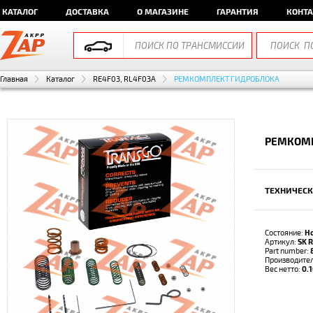
КАТАЛОГ
ДОСТАВКА
О МАГАЗИНЕ
ГАРАНТИЯ
КОНТ
Главная
Каталог
RE4F03, RL4F03A
РЕМКОМПЛЕКТ ГИДРОБЛОКА
РЕМКОМП
ТЕХНИЧЕСК
Состояние:
Н
Артикул:
SK 
Part number:
Производите
Вес нетто:
0.1