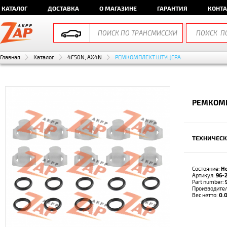
КАТАЛОГ
ДОСТАВКА
О МАГАЗИНЕ
ГАРАНТИЯ
КОНТ
Главная
Каталог
4F50N, AX4N
РЕМКОМПЛЕКТ ШТУЦЕРА
РЕМКОМП
ТЕХНИЧЕСК
Состояние:
Н
Артикул:
96-
Part number:
Производите
Вес нетто:
0.0