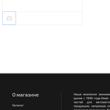
О магазине
Наша компания занимае
рынке с 1998 года.Имея
частей для автомати
Каталог
продукцию, напрямую от
позволяет предложить Ва