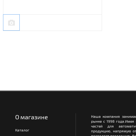
О магазине
Наша компания занимае
рынке с 1998 года.Имея
частей для автомати
Каталог
продукцию, напрямую от
позволяет предложить Ва