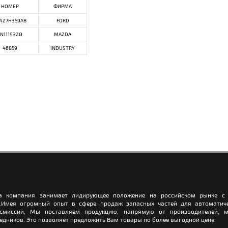
НОМЕР
ФИРМА
4Z7H359AB
FORD
FN11193ZO
MAZDA
46859
INDUSTRY
а компания занимает лидирующее положение на российском рынке с 
.Имея огромный опыт в сфере продаж запасных частей для автоматич
нсмиссий, Мы поставляем продукцию, напрямую от производителей, м
едников. Это позволяет предложить Вам товары по более выгодной цене.