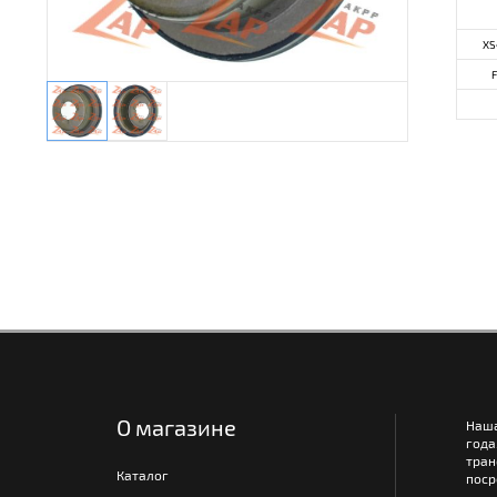
XS
О магазине
Наш
года
тра
Каталог
поср