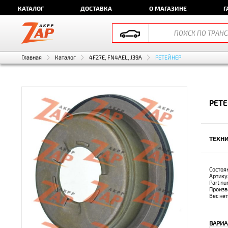
КАТАЛОГ
ДОСТАВКА
О МАГАЗИНЕ
Г
Главная
Каталог
4F27E, FN4AEL, J39A
РЕТЕЙНЕР
РЕТЕ
ТЕХНИ
Состоя
Артику
Part n
Произв
Вес не
ВАРИА