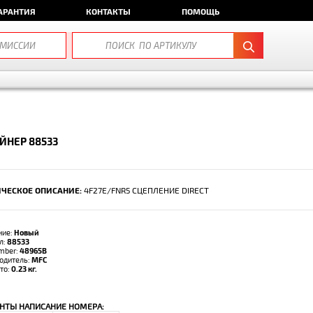
АРАНТИЯ
КОНТАКТЫ
ПОМОЩЬ
ЙНЕР 88533
ЧЕСКОЕ ОПИСАНИЕ:
4F27E/FNR5 СЦЕПЛЕНИЕ DIRECT
ние:
Новый
л:
88533
umber:
48965B
одитель:
MFC
тто:
0.23 кг.
НТЫ НАПИСАНИЕ НОМЕРА: