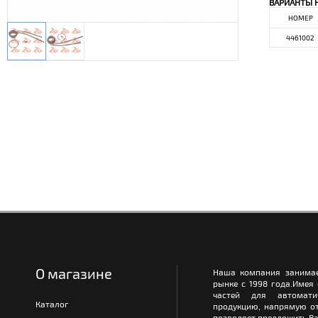
ВАРИАНТЫ 
НОМЕР
4461002
О магазине
Наша компания занимае
рынке с 1998 года.Имея
частей для автомати
Каталог
продукцию, напрямую от
позволяет предложить Ва