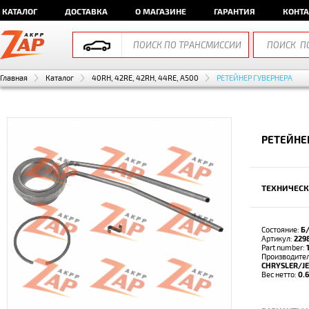
КАТАЛОГ
ДОСТАВКА
О МАГАЗИНЕ
ГАРАНТИЯ
КОНТ
Главная
Каталог
40RH, 42RE, 42RH, 44RE, A500
РЕТЕЙНЕР ГУВЕРНЕРА
РЕТЕЙНЕР
ТЕХНИЧЕСК
Состояние:
Б
Артикул:
229
Part number:
Производител
CHRYSLER/J
Вес нетто:
0.6