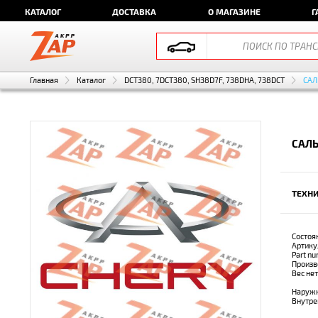
КАТАЛОГ
ДОСТАВКА
О МАГАЗИНЕ
Г
Главная
Каталог
DCT380, 7DCT380, SH38D7F, 738DHA, 738DCT
САЛ
САЛ
ТЕХНИ
Состоя
Артику
Part n
Произв
Вес не
Наружн
Внутре