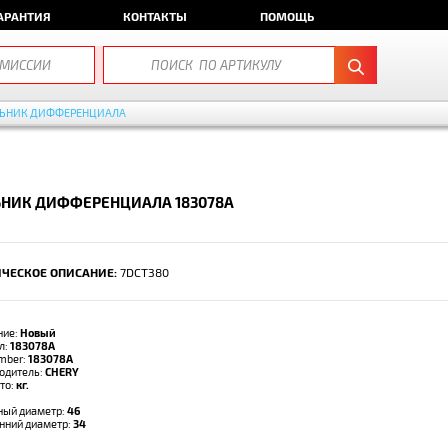
АРАНТИЯ
КОНТАКТЫ
ПОМОЩЬ
ЬНИК ДИФФЕРЕНЦИАЛА
ЬНИК ДИФФЕРЕНЦИАЛА 183078A
ЧЕСКОЕ ОПИСАНИЕ:
7DCT380
ние:
Новый
л:
183078A
umber:
183078A
одитель:
CHERY
тто:
кг.
ый диаметр:
46
нний диаметр:
34