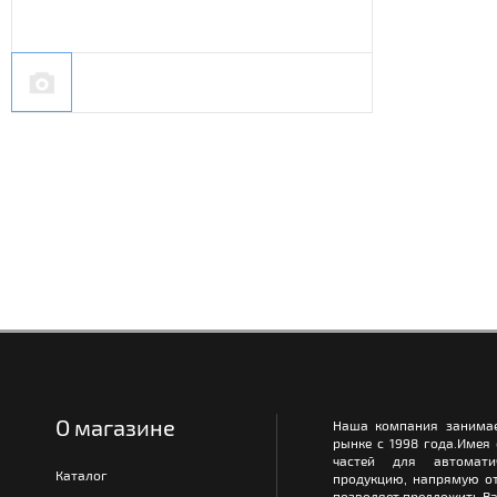
О магазине
Наша компания занимае
рынке с 1998 года.Имея
частей для автомати
Каталог
продукцию, напрямую от
позволяет предложить Ва