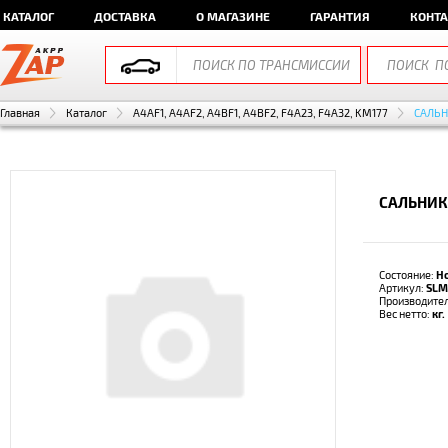
КАТАЛОГ
ДОСТАВКА
О МАГАЗИНЕ
ГАРАНТИЯ
КОНТ
Главная
Каталог
A4AF1, A4AF2, A4BF1, A4BF2, F4A23, F4A32, KM177
САЛЬН
САЛЬНИК
Состояние:
Н
Артикул:
SLM
Производите
Вес нетто:
кг.