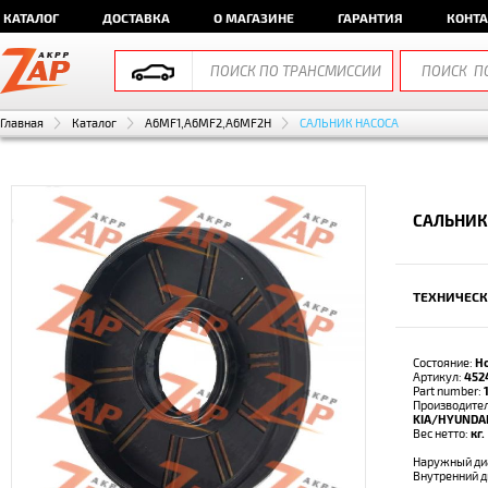
КАТАЛОГ
ДОСТАВКА
О МАГАЗИНЕ
ГАРАНТИЯ
КОНТ
Главная
Каталог
A6MF1,A6MF2,A6MF2H
САЛЬНИК НАСОСА
САЛЬНИК
ТЕХНИЧЕСК
Состояние:
Н
Артикул:
452
Part number:
Производител
KIA/HYUNDA
Вес нетто:
кг.
Наружный ди
Внутренний 