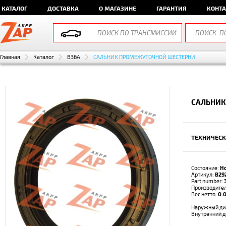
КАТАЛОГ
ДОСТАВКА
О МАГАЗИНЕ
ГАРАНТИЯ
КОНТ
Главная
Каталог
B36A
САЛЬНИК ПРОМЕЖУТОЧНОЙ ШЕСТЕРНИ
САЛЬНИК
ТЕХНИЧЕСК
Состояние:
Н
Артикул:
B29
Part number:
Производите
Вес нетто:
0.0
Наружный ди
Внутренний 