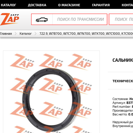
КАТАЛОГ
ДОСТАВКА
О МАГАЗИНЕ
ГАРАНТИЯ
КОНТ
Главная
Каталог
722.9, W7B700, W7C700, W7N700, W7X700, W7C1000, K7C1000
САЛЬНИК
ТЕХНИЧЕСК
Состояние:
Н
Артикул:
B37
Part number:
Производите
Вес нетто:
0.0
Наружный ди
Внутренний 