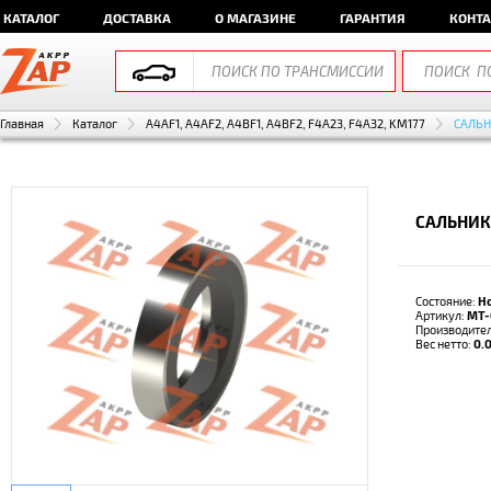
КАТАЛОГ
ДОСТАВКА
О МАГАЗИНЕ
ГАРАНТИЯ
КОНТ
Главная
Каталог
A4AF1, A4AF2, A4BF1, A4BF2, F4A23, F4A32, KM177
САЛЬН
САЛЬНИК
Состояние:
Н
Артикул:
MT-
Производите
Вес нетто:
0.0