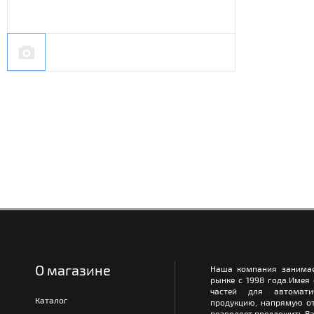
О магазине
Наша компания занимае
рынке с 1998 года.Имея
частей для автомати
Каталог
продукцию, напрямую от
позволяет предложить Ва