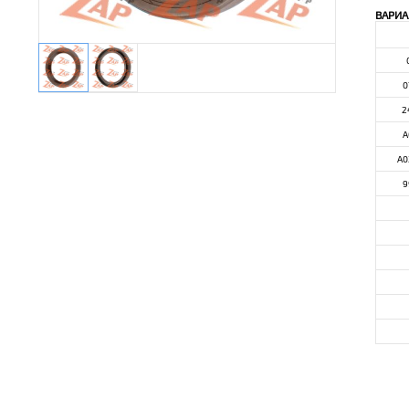
ВАРИА
0
2
A
A0
9