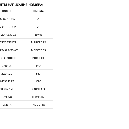
НТЫ НАПИСАНИЕ НОМЕРА:
НОМЕР
ФИРМА
0734310316
ZF
734-310-316
ZF
4201423382
BMW
0229977547
MERCEDES
22-997-75-47
MERCEDES
9639701000
PORSCHE
226420
PSA
2264.20
PSA
01F321243
VAG
19036712B
CORTECO
129070
TRANSTAR
85151A
INDUSTRY