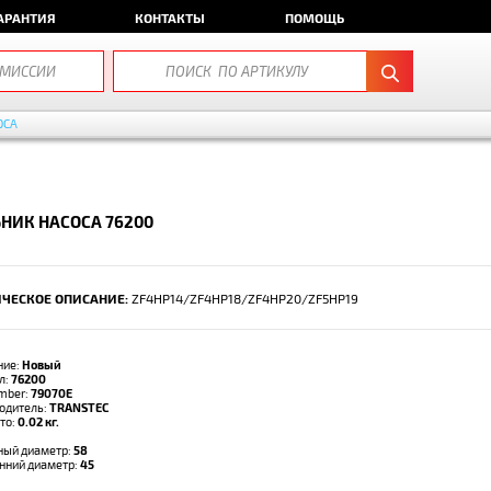
АРАНТИЯ
КОНТАКТЫ
ПОМОЩЬ
ОСА
НИК НАСОСА 76200
ЧЕСКОЕ ОПИСАНИЕ:
ZF4HP14/ZF4HP18/ZF4HP20/ZF5HP19
ние:
Новый
л:
76200
umber:
79070E
одитель:
TRANSTEC
тто:
0.02 кг.
ый диаметр:
58
нний диаметр:
45