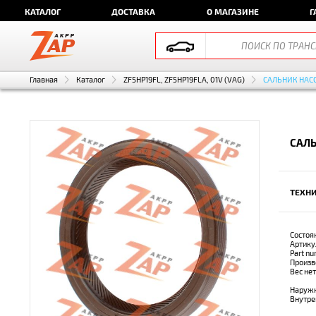
КАТАЛОГ
ДОСТАВКА
О МАГАЗИНЕ
Г
Главная
Каталог
ZF5HP19FL, ZF5HP19FLA, 01V (VAG)
САЛЬНИК НАС
САЛЬ
ТЕХНИ
Состоя
Артику
Part n
Произв
Вес не
Наружн
Внутре