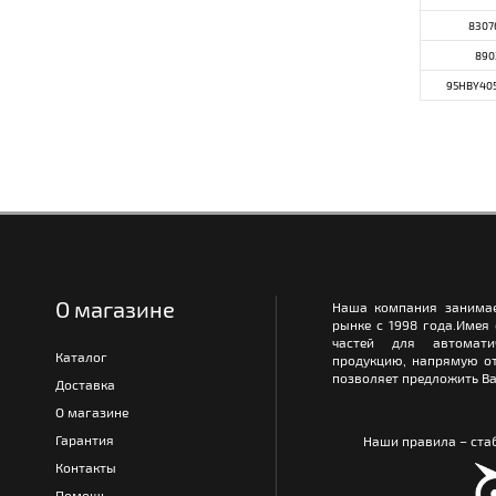
8307
890
95HBY40
О магазине
Наша компания занимае
рынке с 1998 года.Имея
частей для автомати
Каталог
продукцию, напрямую от
позволяет предложить Ва
Доставка
О магазине
Гарантия
Наши правила – стаб
Контакты
Помощь