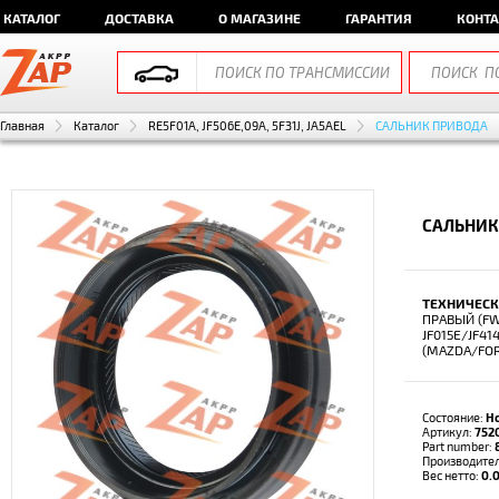
КАТАЛОГ
ДОСТАВКА
О МАГАЗИНЕ
ГАРАНТИЯ
КОНТ
Главная
Каталог
RE5F01A, JF506E,09A, 5F31J, JA5AEL
САЛЬНИК ПРИВОДА
САЛЬНИК
ТЕХНИЧЕСК
ПРАВЫЙ (FW
JF015E/JF4
(MAZDA/FO
Состояние:
Н
Артикул:
752
Part number:
Производите
Вес нетто:
0.0