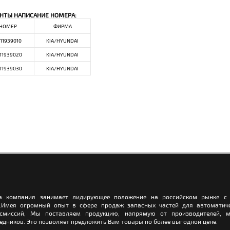
НТЫ НАПИСАНИЕ НОМЕРА:
НОМЕР
ФИРМА
11939010
KIA/HYUNDAI
11939020
KIA/HYUNDAI
11939030
KIA/HYUNDAI
а компания занимает лидирующее положение на российском рынке с 
.Имея огромный опыт в сфере продаж запасных частей для автоматич
нсмиссий, Мы поставляем продукцию, напрямую от производителей, м
едников. Это позволяет предложить Вам товары по более выгодной цене.