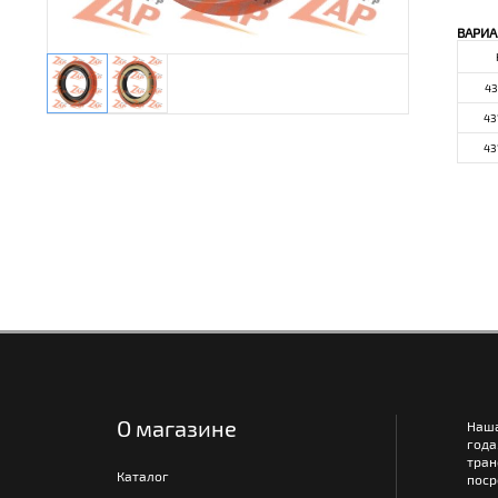
ВАРИА
43
43
43
О магазине
Наш
года
тра
Каталог
поср