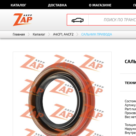
КАТАЛОГ
ДОСТАВКА
О МАГАЗИНЕ
Г
Главная
Каталог
A4CF1, A4CF2
САЛЬНИК ПРИВОДА
САЛЬ
ТЕХНИ
Состоя
Артику
Part n
Произв
Вес не
Толщин
Наружн
Внутре