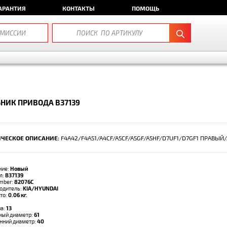
АРАНТИЯ
КОНТАКТЫ
ПОМОЩЬ
НИК ПРИВОДА B37139
ЧЕСКОЕ ОПИСАНИЕ:
F4A42/F4A51/A4CF/A5CF/A5GF/A5HF/D7UF1/D7GF1 ПРАВЫЙ
ние:
Новый
л:
B37139
umber:
82076C
одитель:
KIA/HYUNDAI
тто:
0.06 кг.
а:
13
ый диаметр:
61
нний диаметр:
40