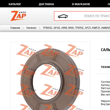
КАТАЛОГ
ДОСТАВКА
О МАГАЗИНЕ
Г
Главная
Каталог
TF80SC, AF40, AM6, MXE, TF81SC, AF21, AWF21, AW6A
САЛЬ
ТЕХНИ
Состоя
Артику
Part n
Произв
Вес не
Наружн
Внутре