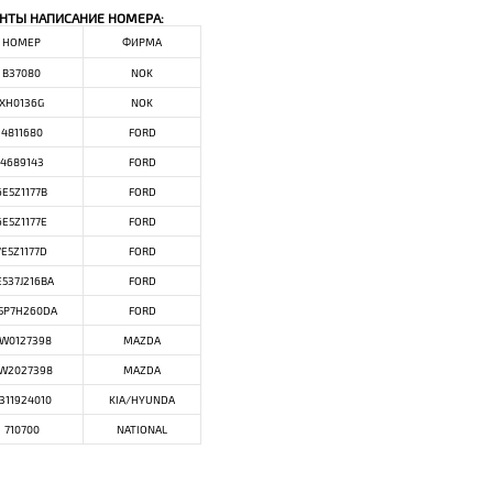
НТЫ НАПИСАНИЕ НОМЕРА:
НОМЕР
ФИРМА
B37080
NOK
XH0136G
NOK
4811680
FORD
4689143
FORD
6E5Z1177B
FORD
6E5Z1177E
FORD
7E5Z1177D
FORD
E537J216BA
FORD
5P7H260DA
FORD
W0127398
MAZDA
W2027398
MAZDA
311924010
KIA/HYUNDA
710700
NATIONAL