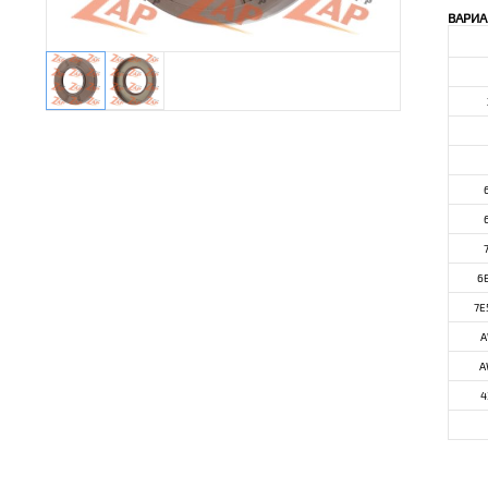
ВАРИА
6
7E
A
A
4