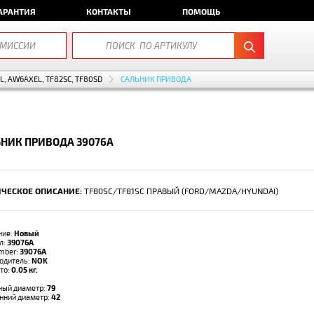
АРАНТИЯ
КОНТАКТЫ
ПОМОЩЬ
EL, AW6AXEL, TF82SC, TF80SD
САЛЬНИК ПРИВОДА
НИК ПРИВОДА 39076A
ЧЕСКОЕ ОПИСАНИЕ:
TF80SC/TF81SC ПРАВЫЙ (FORD/MAZDA/HYUNDAI)
ние:
Новый
л:
39076A
umber:
39076A
одитель:
NOK
тто:
0.05 кг.
ый диаметр:
79
нний диаметр:
42