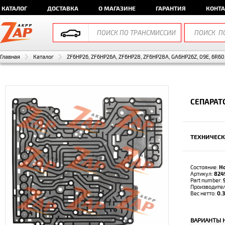
КАТАЛОГ
ДОСТАВКА
О МАГАЗИНЕ
ГАРАНТИЯ
КОНТ
Главная
Каталог
ZF6HP26, ZF6HP26A, ZF6HP28, ZF6HP28A, GA6HP26Z, 09E, 6R60
СЕПАРАТ
ТЕХНИЧЕСК
Состояние:
Н
Артикул:
824
Part number:
Производите
Вес нетто:
0.3
ВАРИАНТЫ 