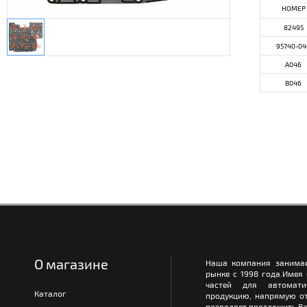
НОМЕР
82495
95740-04
A046
B046
О магазине
Наша компания занимае
рынке с 1998 года.Имея
частей для автомати
Каталог
продукцию, напрямую от
позволяет предложить Ва