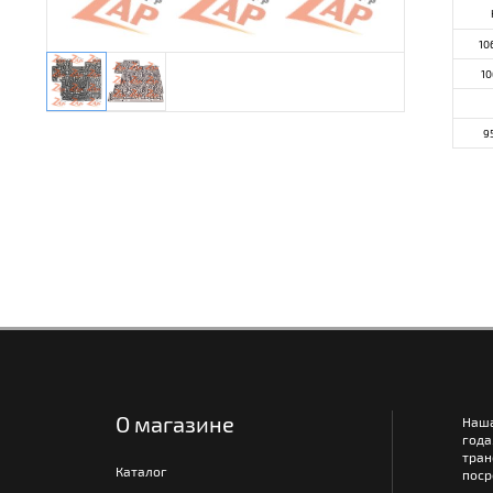
10
10
9
О магазине
Наш
года
тра
Каталог
поср