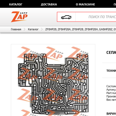
КАТАЛОГ
ДОСТАВКА
О МАГАЗИНЕ
Г
Главная
Каталог
ZF6HP26, ZF6HP26A, ZF6HP28, ZF6HP28A, GA6HP26Z, 0
СЕПА
ТЕХНИ
Состоя
Артику
Part n
Произв
Вес не
ВАРИА