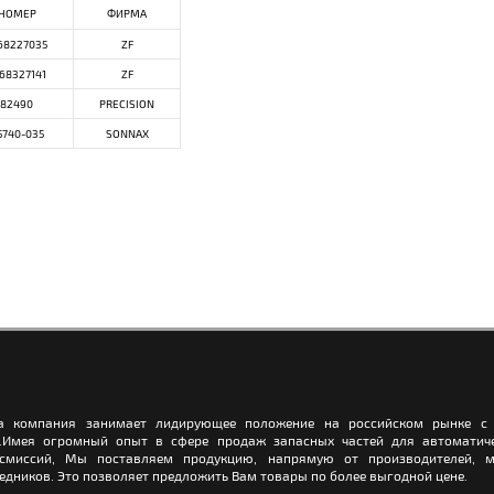
НОМЕР
ФИРМА
68227035
ZF
68327141
ZF
82490
PRECISION
5740-035
SONNAX
а компания занимает лидирующее положение на российском рынке с 
.Имея огромный опыт в сфере продаж запасных частей для автоматич
нсмиссий, Мы поставляем продукцию, напрямую от производителей, м
едников. Это позволяет предложить Вам товары по более выгодной цене.