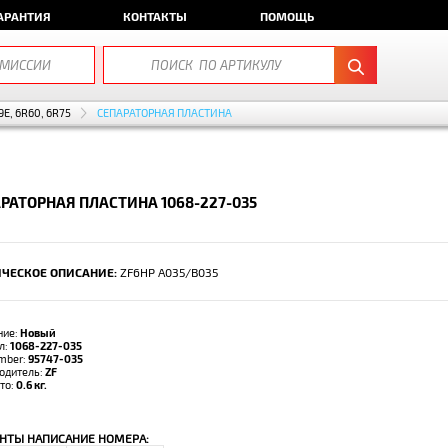
АРАНТИЯ
КОНТАКТЫ
ПОМОЩЬ
9E, 6R60, 6R75
СЕПАРАТОРНАЯ ПЛАСТИНА
РАТОРНАЯ ПЛАСТИНА 1068-227-035
ЧЕСКОЕ ОПИСАНИЕ:
ZF6HP A035/B035
ние:
Новый
л:
1068-227-035
umber:
95747-035
одитель:
ZF
тто:
0.6 кг.
НТЫ НАПИСАНИЕ НОМЕРА: