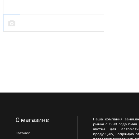
О магазине
Наша компания занимае
рынке с 1998 года.Имея
частей для автомати
Каталог
продукцию, напрямую от
позволяет предложить Ва