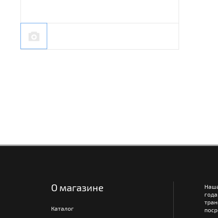
О магазине
Наш
года
тра
Каталог
поср