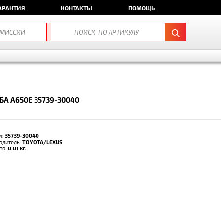
АРАНТИЯ
КОНТАКТЫ
ПОМОЩЬ
А A650E 35739-30040
л:
35739-30040
одитель:
TOYOTA/LEXUS
тто:
0.01 кг.