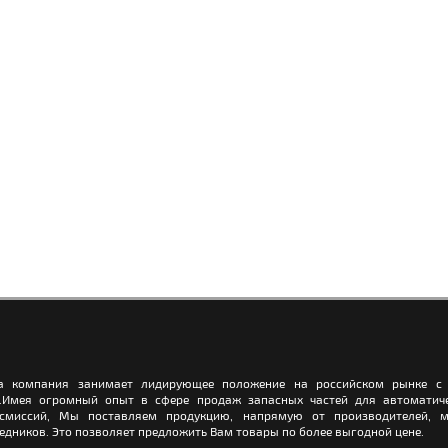
а компания занимает лидирующее положение на российском рынке с 
.Имея огромный опыт в сфере продаж запасных частей для автоматич
нсмиссий, Мы поставляем продукцию, напрямую от производителей, м
едников. Это позволяет предложить Вам товары по более выгодной цене.