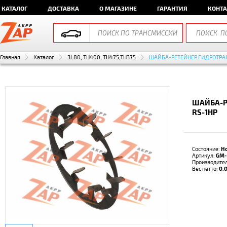
КАТАЛОГ
ДОСТАВКА
О МАГАЗИНЕ
ГАРАНТИЯ
КОНТ
Главная
Каталог
3L80, TH400, TH475,TH375
ШАЙБА-РЕТЕЙНЕР ГИДРОТР
ШАЙБА-Р
RS-1HP
Состояние:
Н
Артикул:
GM-
Производите
Вес нетто:
0.0