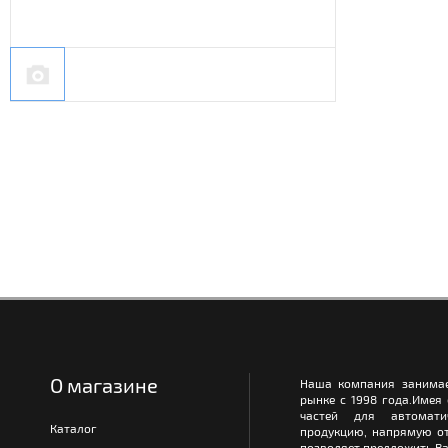
О магазине
Наша компания занимае
рынке с 1998 года.Имея
частей для автомати
Каталог
продукцию, напрямую от
позволяет предложить Ва