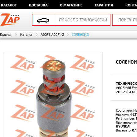
КАТАЛОГ
ДОСТАВКА
О МАГАЗИНЕ
ГАРАНТИЯ
КОНТ
Главная
Каталог
A6GF1, A6GF1-2
СОЛЕНОИД
СОЛЕНОИД
ТЕХНИЧЕСК
A6GF/A6LF/A
2015г (GEN.
Состояние:
Н
Артикул:
463
Part number:
Производите
HYUNDAI
Вес нетто:
0.1