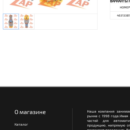
ВАРИАНТЫ 
НОМЕР
463133B1
О магазине
Наша компания занимае
рынке с 1998 года.Имея
частей для автомати
Каталог
продукцию, напрямую от
позволяет предложить Ва