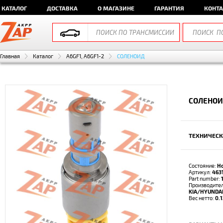
КАТАЛОГ
ДОСТАВКА
О МАГАЗИНЕ
ГАРАНТИЯ
КОНТ
Главная
Каталог
A6GF1, A6GF1-2
СОЛЕНОИД
СОЛЕНОИД
ТЕХНИЧЕСК
Состояние:
Н
Артикул:
463
Part number:
Производител
KIA/HYUNDA
Вес нетто:
0.1