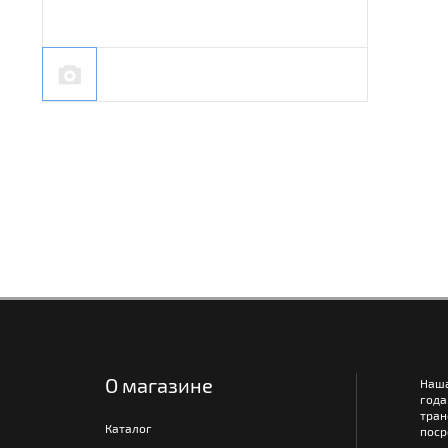
О магазине
Наш
года
тра
Каталог
поср