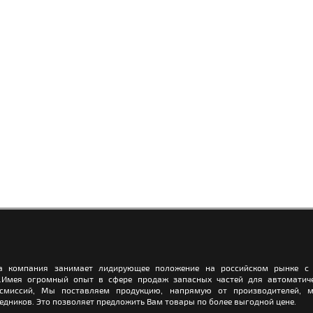
а компания занимает лидирующее положение на российском рынке с 
.Имея огромный опыт в сфере продаж запасных частей для автоматич
нсмиссий, Мы поставляем продукцию, напрямую от производителей, м
едников. Это позволяет предложить Вам товары по более выгодной цене.