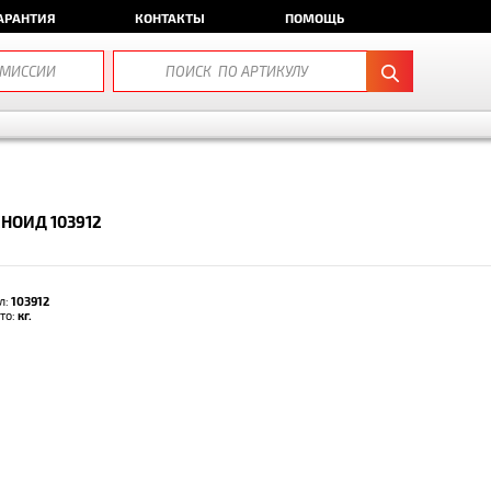
АРАНТИЯ
КОНТАКТЫ
ПОМОЩЬ
НОИД 103912
л:
103912
тто:
кг.