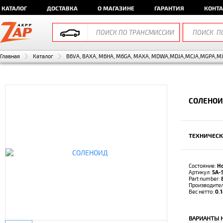
КАТАЛОГ
ДОСТАВКА
О МАГАЗИНЕ
ГАРАНТИЯ
КОНТ
Главная
Каталог
B6VA, BAXA, M6HA, M6GA, MAXA, MDWA,MDJA,MCJA,MGPA,MXJ
СОЛЕНОИ
ТЕХНИЧЕСК
Состояние:
Н
Артикул:
5A-
Part number:
Производите
Вес нетто:
0.1
ВАРИАНТЫ 