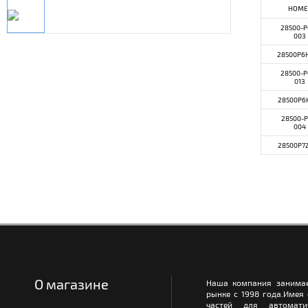
НОМЕ
28500-P
003
28500P6
28500-P
013
28500P6
28500-P
004
28500P7
О магазине
Наша компания занимае
рынке с 1998 года.Имея
частей для автомати