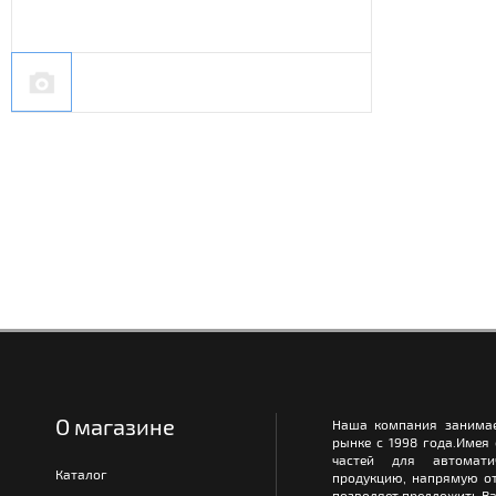
О магазине
Наша компания занимае
рынке с 1998 года.Имея
частей для автомати
Каталог
продукцию, напрямую от
позволяет предложить Ва