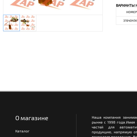
ВАРИАНТЫ 
НОМЕР
3194041X
О магазине
Наша компания занимае
рынке с 1998 года.Имея
частей для автомати
Каталог
продукцию, напрямую от
позволяет предложить Ва