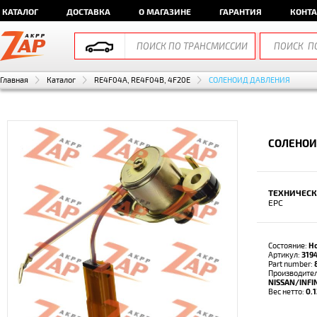
КАТАЛОГ
ДОСТАВКА
О МАГАЗИНЕ
ГАРАНТИЯ
КОНТ
Главная
Каталог
RE4F04A, RE4F04B, 4F20E
СОЛЕНОИД ДАВЛЕНИЯ
СОЛЕНОИ
ТЕХНИЧЕСК
EPC
Состояние:
Н
Артикул:
319
Part number:
Производител
NISSAN/INFIN
Вес нетто:
0.1