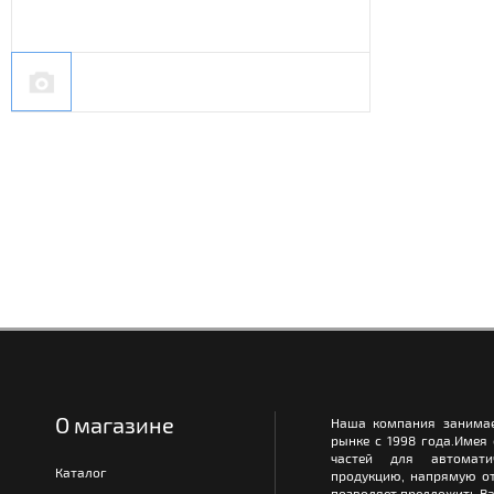
О магазине
Наша компания занимае
рынке с 1998 года.Имея
частей для автомати
Каталог
продукцию, напрямую от
позволяет предложить Ва