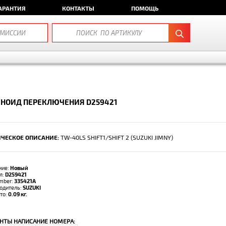
АРАНТИЯ
КОНТАКТЫ
ПОМОЩЬ
ЕНОИД ПЕРЕКЛЮЧЕНИЯ D259421
ЧЕСКОЕ ОПИСАНИЕ:
TW-40LS SHIFT1/SHIFT 2 (SUZUKI JIMNY)
ние:
Новый
л:
D259421
umber:
335421A
одитель:
SUZUKI
тто:
0.09 кг.
НТЫ НАПИСАНИЕ НОМЕРА: