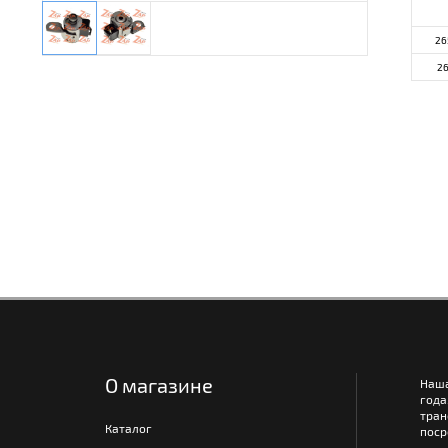
26
2
О магазине
Наш
года
тра
Каталог
поср