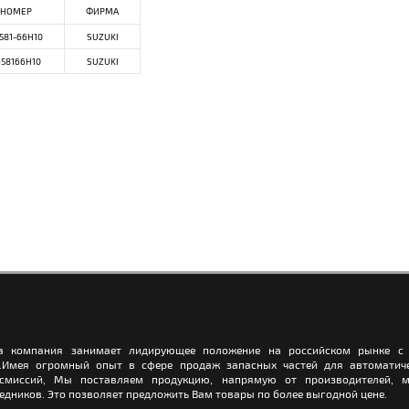
НОМЕР
ФИРМА
581-66H10
SUZUKI
658166H10
SUZUKI
а компания занимает лидирующее положение на российском рынке с 
.Имея огромный опыт в сфере продаж запасных частей для автоматич
нсмиссий, Мы поставляем продукцию, напрямую от производителей, м
едников. Это позволяет предложить Вам товары по более выгодной цене.