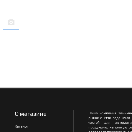
О магазине
Наша компания занимае
рынке с 1998 года.Имея
частей для автомати
Каталог
продукцию, напрямую от
позволяет предложить Ва