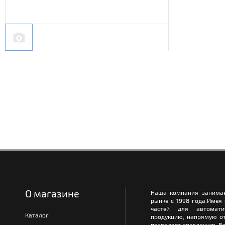
О магазине
Наша компания занимае
рынке с 1998 года.Имея
частей для автомати
Каталог
продукцию, напрямую от
позволяет предложить Ва